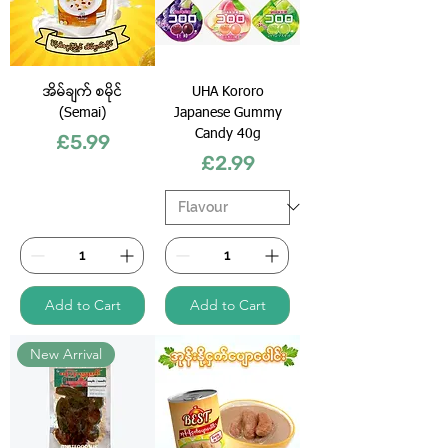
အိမ်ချက် စမိုင်
UHA Kororo
(Semai)
Japanese Gummy
Candy 40g
Price
£5.99
Price
£2.99
Add to Cart
Add to Cart
New Arrival