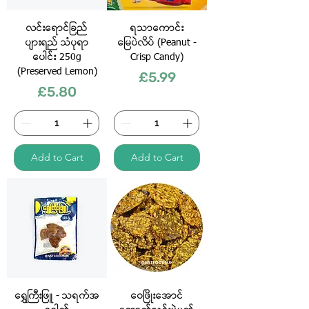
လင်းရောင်ခြည်
ရသာ​ကောင်း
ပျားရည် သံပုရာ
မြေပဲလိပ် (Peanut -
ပေါင်း 250g
Crisp Candy)
(Preserved Lemon)
Price
£5.99
Price
£5.80
Add to Cart
Add to Cart
ရွှေကြီးဖြူ - သရက်အ​
ဝေဖြိုးအောင်