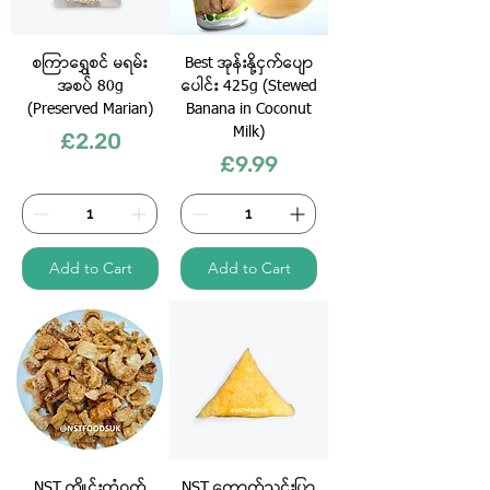
စကြာရွှေစင် မရမ်း
Best အုန်းနို့ငှက်ပျော
အစပ် 80g
ပေါင်း 425g (Stewed
(Preserved Marian)
Banana in Coconut
Milk)
Price
£2.20
Price
£9.99
Add to Cart
Add to Cart
NST ကျိုင်းတုံဝက်​
NST ကောက်ညင်းပြာ