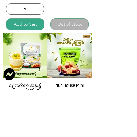
Add to Cart
Out of Stock
ရွှေလက်ရာ အုန်းနို့
Nut House Mini
သာကူဆန်ပြုတ်
(Cashew Salar Rusk)
(Coconut Milk Sago
Price
£1.99
Congee)
Price
£1.30