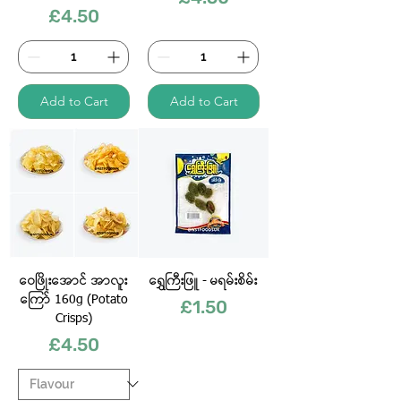
Price
£4.50
Add to Cart
Add to Cart
ဝေဖြိုးအောင် အာလူး
ရွှေကြီးဖြူ - မရမ်းစိမ်း
ကြော် 160g (Potato
Price
£1.50
Crisps)
Price
£4.50