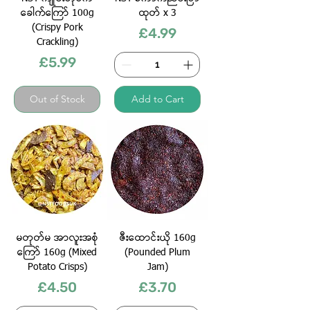
ခေါက်​ကြော် 100g
ထုတ် x 3
(Crispy Pork
Price
£4.99
Crackling)
Price
£5.99
Out of Stock
Add to Cart
မတုတ်မ အာလူးအစုံ
ဇီးထောင်းယို 160g
ကြော် 160g (Mixed
(Pounded Plum
Potato Crisps)
Jam)
Price
Price
£4.50
£3.70