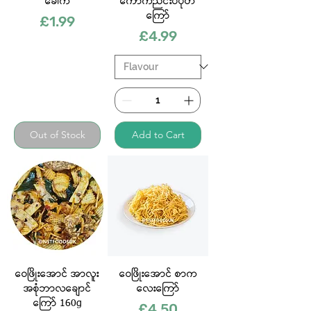
ခေါက်
ကောက်ညင်းပဲပုတ်
ကြော်
Price
£1.99
Price
£4.99
Out of Stock
Add to Cart
ဝေဖြိုးအောင် အာလူး
ဝေဖြိုးအောင် စာက​
အစုံဘာလချောင်
လေး​ကြော်
ကြော် 160g
Price
£4.50