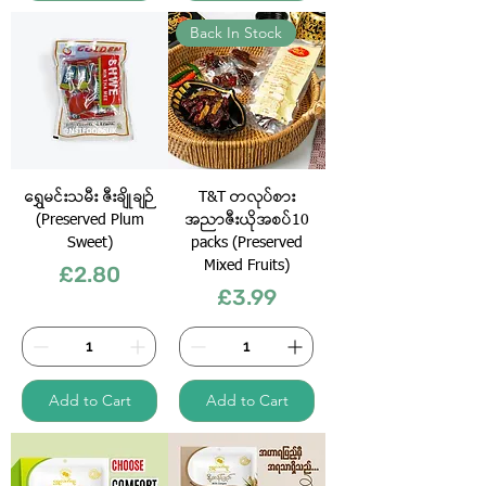
Back In Stock
ရွှေမင်းသမီး ဇီးချိုချဉ်
T&T တလုပ်စား
(Preserved Plum
အညာဇီးယိုအစပ်10
Sweet)
packs (Preserved
Mixed Fruits)
Price
£2.80
Price
£3.99
Add to Cart
Add to Cart