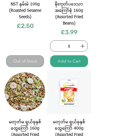
NST နှမ်းမဲ 100g
မိုးကုတ်ပ​ဒေသာ
(Roasted Sesame
အကြော်စုံ 160g
Seeds)
(Assorted Fried
Beans)
Price
£2.50
Price
£3.99
Out of Stock
Add to Cart
မတုတ်မ ရှယ်ခုနှ​စ်​
မတုတ်မ ရှယ်ခုနှ​စ်​
ထွေကြော် 160g
ထွေ​ကြော် 400g
(Assorted Fried
(Assorted Fried