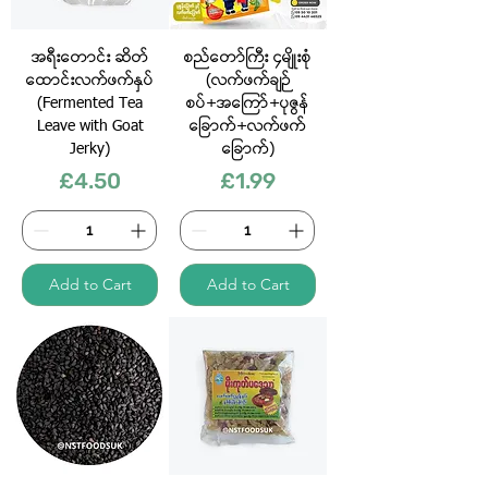
အရီးတောင်း ဆိတ်
စည်တော်ကြီး ၄မျိုးစုံ
ထောင်းလက်ဖက်နှပ်
(လက်ဖက်ချဉ်
(Fermented Tea
စပ်+အကြော်+ပုဇွန်
Leave with Goat
ခြောက်+လက်ဖက်
Jerky)
ခြောက်)
Price
Price
£4.50
£1.99
Add to Cart
Add to Cart