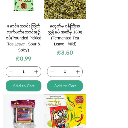
မောင်ကောင်း ကြက်
မတုတ်မ ဝန်ကြီးအ
လက်ဖက်ထောင်းချဉ်
ညွှန့်နှပ် အဆိမ့် 160g
စပ်(Pounded Pickled
(Fermented Tea
Tea Leave - Sour &
Leave - Mild)
Spicy)
Price
£3.50
Price
£0.99
Add to Cart
Add to Cart