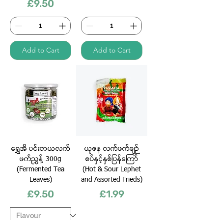
Price
£9.50
Add to Cart
Add to Cart
ရွှေအိ ပင်းတယလက်
ယုဇန လက်ဖက်ချဉ်
ဖက်ညွှန့် 300g
စပ်နှင့်နှစ်ပြန်ကြော်
(Fermented Tea
(Hot & Sour Lephet
Leaves)
and Assorted Frieds)
Price
Price
£9.50
£1.99