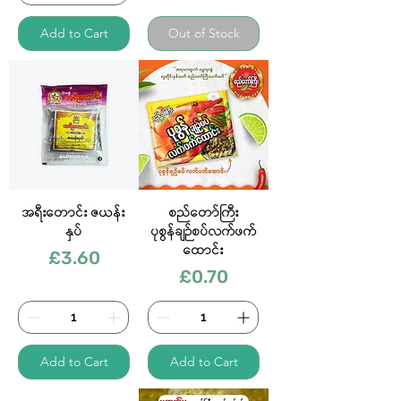
Add to Cart
Out of Stock
အရီးတောင်း ဇယန်း
စည်တော်ကြီး
နှပ်
ပုစွန်ချဉ်စပ်လက်ဖက်
ထောင်း
Price
£3.60
Price
£0.70
Add to Cart
Add to Cart