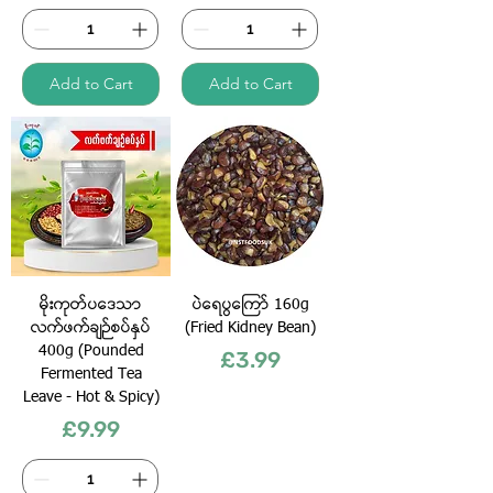
Add to Cart
Add to Cart
မိုးကုတ်ပဒေသာ
ပဲရေပွကြော် 160g
လက်ဖက်ချဉ်စပ်နှပ်
(Fried Kidney Bean)
400g (Pounded
Price
£3.99
Fermented Tea
Leave - Hot & Spicy)
Price
£9.99