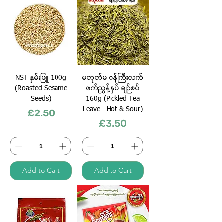
NST နှမ်းဖြူ 100g
မတုတ်မ ဝန်ကြီးလက်
(Roasted Sesame
ဖက်ညွှန့်နှပ် ချဉ်စပ်
Seeds)
160g (Pickled Tea
Leave - Hot & Sour)
Price
£2.50
Price
£3.50
Add to Cart
Add to Cart