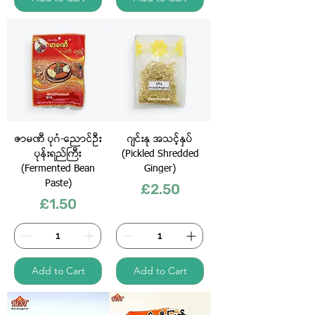
ဇာမဏီ ပုဂံ-ညောင်ဦး
ဂျင်းနု အသင့်နှပ်
ပုန်းရည်ကြီး
(Pickled Shredded
(Fermented Bean
Ginger)
Paste)
Price
£2.50
Price
£1.50
Add to Cart
Add to Cart