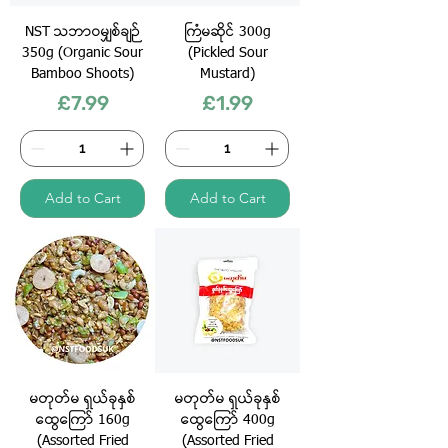
NST သဘာဝမျှစ်ချဉ်
ကြံမဆိုင် 300g
350g (Organic Sour
(Pickled Sour
Bamboo Shoots)
Mustard)
Price
Price
£7.99
£1.99
Add to Cart
Add to Cart
မတုတ်မ ရှယ်ခုနှ​စ်​
မတုတ်မ ရှယ်ခုနှ​စ်​
ထွေကြော် 160g
ထွေ​ကြော် 400g
(Assorted Fried
(Assorted Fried