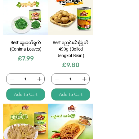
Best ဆူးပုတ်ရွက်
Best ဒညင်းသီးပြုတ်
(Conima Leaves)
490g (Boiled
Jengkol Bean)
Price
£7.99
Price
£9.80
Add to Cart
Add to Cart