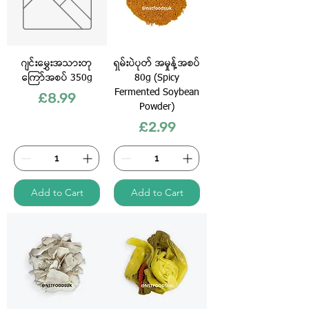
ဂျင်းမွှေးအသားတု
ရှမ်းပဲပုတ် အမှုန့်အစပ်
ကြော်အစပ် 350g
80g (Spicy
Fermented Soybean
Price
£8.99
Powder)
Price
£2.99
Add to Cart
Add to Cart