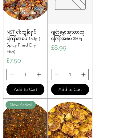
NST ငါးကွန်းရှပ်
ဂျင်းမွှေးအသားတု
ကြော်အစပ် 150g (
ကြော်အစပ် 350g
Spicy Fried Dry
Price
£8.99
Fish)
Price
£7.50
Add to Cart
Add to Cart
New Arrival