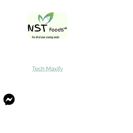
Follow Us On
Tech Maxify
Quick Links
Home
Shop All
Gift Card
Refer A Friend