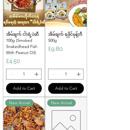
အိမ်ချက် ငါးရံ့ပဲဆီ
အိမ်ချက် ရခိုင်မုန့်တီ
100g (Smoked
500g
Snakedhead Fish
Price
£9.80
With Peanut Oil)
Price
£4.50
Add to Cart
Add to Cart
New Arrival
New Arrival