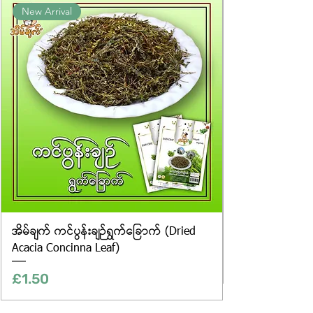
New Arrival
website are for illustrative purposes
only, and the actual products may
vary in appearance, including
differences in colour and packaging.
အိမ်ချက် ကင်ပွန်းချဉ်ရွက်ခြောက် (Dried
Acacia Concinna Leaf)
Price
£1.50